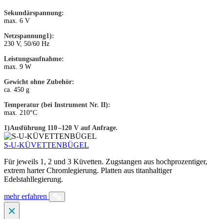
Sekundärspannung:
max. 6 V
Netzspannung1):
230 V, 50/60 Hz
Leistungsaufnahme:
max. 9 W
Gewicht ohne Zubehör:
ca. 450 g
Temperatur (bei Instrument Nr. II):
max. 210°C
1)Ausführung 110 –120 V auf Anfrage.
S-U-KÜVETTENBÜGEL
Für jeweils 1, 2 und 3 Küvetten. Zugstangen aus hochprozentiger,
extrem harter Chromlegierung. Platten aus titan­haltiger
Edelstahllegierung.
mehr erfahren
×