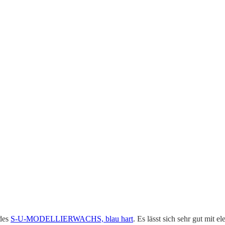
 des
S-U-MODELLIER­WACHS, blau hart
. Es lässt sich sehr gut mit e