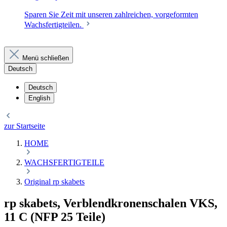
Sparen Sie Zeit mit unseren zahlreichen, vorgeformten
Wachsfertigteilen.
Menü schließen
Deutsch
Deutsch
English
zur Startseite
HOME
WACHSFERTIGTEILE
Original rp skabets
rp skabets, Verblendkronenschalen VKS,
11 C (NFP 25 Teile)