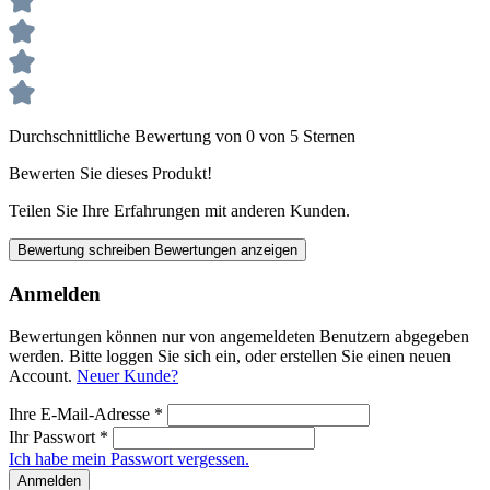
Art. Nr. 6527785
Menge
Durchschnittliche Bewertung von 0 von 5 Sternen
S-U-SHADE-SET-WACHS, Farbnäpfchen 5 g, Nr. 9
Bewerten Sie dieses Produkt!
Intensiv-hellbraun
Art. Nr. 652795
Teilen Sie Ihre Erfahrungen mit anderen Kunden.
Bewertung schreiben
Bewertungen anzeigen
Menge
Anmelden
Bewertungen können nur von angemeldeten Benutzern abgegeben
S-U-SHADE-SET-WACHS, Farbnäpfchen 5 g, Nr. 10
werden. Bitte loggen Sie sich ein, oder erstellen Sie einen neuen
Intensiv-dunkelbraun
Account.
Neuer Kunde?
Art. Nr. 652805
Ihre E-Mail-Adresse
*
Ihr Passwort
*
Menge
Ich habe mein Passwort vergessen.
Anmelden