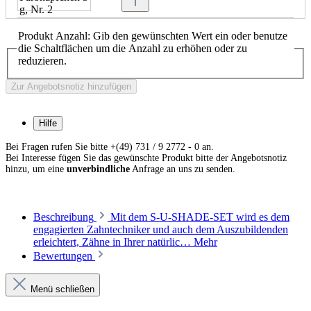
S-U-SHADE-SET-WACHS, Farbnäpfchen 5 g, Nr. 3
Produkt Anzahl: Gib den gewünschten Wert ein oder benutze
Transpa-graublau
die Schaltflächen um die Anzahl zu erhöhen oder zu
Art. Nr. 652735
reduzieren.
Zur Angebotsnotiz hinzufügen
Menge
Hilfe
S-U-SHADE-SET-WACHS, Farbnäpfchen 5 g, Nr. 4
Bei Fragen rufen Sie bitte +(49) 731 / 9 2772 - 0 an.
Intensiv-blau
Bei Interesse fügen Sie das gewünschte Produkt bitte der Angebotsnotiz
Art. Nr. 652745
hinzu, um eine
unverbindliche
Anfrage an uns zu senden.
Menge
Beschreibung
Mit dem S-U-SHADE-SET wird es dem
engagierten Zahntechniker und auch dem Auszubildenden
erleichtert, Zähne in Ihrer natürlic…
Mehr
Bewertungen
S-U-SHADE-SET-WACHS, Farbnäpfchen 5 g, Nr. 5
Intensiv-weiß
Art. Nr. 652755
Menü schließen