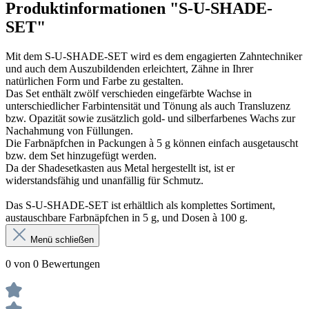
Produktinformationen "S-U-SHADE-
Menge
SET"
Mit dem S-U-SHADE-SET wird es dem engagierten Zahntechniker
S-U-SHADE-SET-WACHS, Farbnäpfchen 5 g, Nr. 6 Dentin-
und auch dem Auszubildenden erleichtert, Zähne in Ihrer
elfenbein
natürlichen Form und Farbe zu gestalten.
Art. Nr. 652765
Das Set enthält zwölf verschieden eingefärbte Wachse in
unterschiedlicher Farbintensität und Tönung als auch Transluzenz
bzw. Opazität sowie zusätzlich gold- und silberfarbenes Wachs zur
Menge
Nachahmung von Füllungen.
Die Farbnäpfchen in Packungen à 5 g können einfach ausgetauscht
bzw. dem Set hinzugefügt werden.
Da der Shadesetkasten aus Metal hergestellt ist, ist er
S-U-SHADE-SET-WACHS, Farbnäpfchen 5 g, Nr. 7 Dentin-
widerstandsfähig und unanfällig für Schmutz.
beige
Art. Nr. 652775
Das S-U-SHADE-SET ist erhältlich als komplettes Sortiment,
austauschbare Farbnäpfchen in 5 g, und Dosen à 100 g.
Menü schließen
Menge
0 von 0 Bewertungen
S-U-SHADE-SET-WACHS, Farbnäpfchen 5 g, Nr. 8
Intensiv-orange