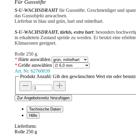
Für Gussstifte
S-U-WACHSDRAHT
für Gussstifte. Geschmeidiger und spann
das Gussobjekt anwachsen.
Lieferbar in blau und grün, hart und mittelhart.
S-U-WACHSDRAHT, türkis, extra hart
: besonders hochwerti
in erkaltetem Zustand spröde zu werden. Er besitzt eine erhöhte
Klimazonen geeignet.
Rolle 250 g.
*
Härte
auswählen
*
Größe
auswählen
Art. Nr.
62760039
Produkt Anzahl: Gib den gewünschten Wert ein oder benutze
Zur Angebotsnotiz hinzufügen
Technische Daten
Hilfe
Lieferform:
Rolle 250 g