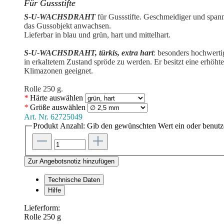
Für Gussstifte
S-U-WACHSDRAHT
für Gussstifte. Geschmeidiger und spann
das Gussobjekt anwachsen.
Lieferbar in blau und grün, hart und mittelhart.
S-U-WACHSDRAHT, türkis, extra hart
: besonders hochwerti
in erkaltetem Zustand spröde zu werden. Er besitzt eine erhöhte
Klimazonen geeignet.
Rolle 250 g.
*
Härte
auswählen
*
Größe
auswählen
Art. Nr.
62725049
Produkt Anzahl: Gib den gewünschten Wert ein oder benutze
Zur Angebotsnotiz hinzufügen
Technische Daten
Hilfe
Lieferform:
Rolle 250 g