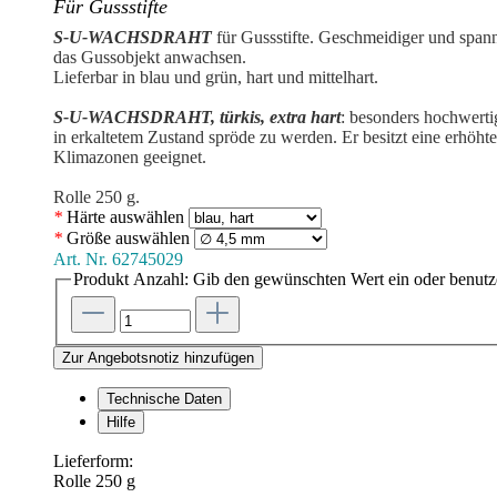
Für Gussstifte
S-U-WACHSDRAHT
für Gussstifte. Geschmeidiger und spann
das Gussobjekt anwachsen.
Lieferbar in blau und grün, hart und mittelhart.
S-U-WACHSDRAHT, türkis, extra hart
: besonders hochwerti
in erkaltetem Zustand spröde zu werden. Er besitzt eine erhöhte
Klimazonen geeignet.
Rolle 250 g.
*
Härte
auswählen
*
Größe
auswählen
Art. Nr.
62745029
Produkt Anzahl: Gib den gewünschten Wert ein oder benutze
Zur Angebotsnotiz hinzufügen
Technische Daten
Hilfe
Lieferform:
Rolle 250 g