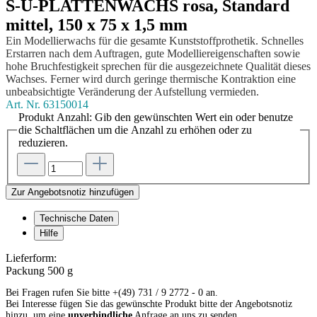
S-U-PLATTENWACHS rosa, Standard
mittel, 150 x 75 x 1,5 mm
Ein Modellierwachs für die gesamte Kunststoffprothetik. Schnelles
Erstarren nach dem Auftragen, gute Modellier­eigenschaften sowie
hohe Bruchfestigkeit sprechen für die ausgezeichnete Qualität dieses
Wachses. Ferner wird durch geringe thermische Kontraktion eine
unbeab­sichtig­te Veränderung der Aufstellung vermieden.
Art. Nr.
63150014
Produkt Anzahl: Gib den gewünschten Wert ein oder benutze
die Schaltflächen um die Anzahl zu erhöhen oder zu
reduzieren.
Zur Angebotsnotiz hinzufügen
Technische Daten
Hilfe
Lieferform:
Packung 500 g
Bei Fragen rufen Sie bitte +(49) 731 / 9 2772 - 0 an.
Bei Interesse fügen Sie das gewünschte Produkt bitte der Angebotsnotiz
hinzu, um eine
unverbindliche
Anfrage an uns zu senden.