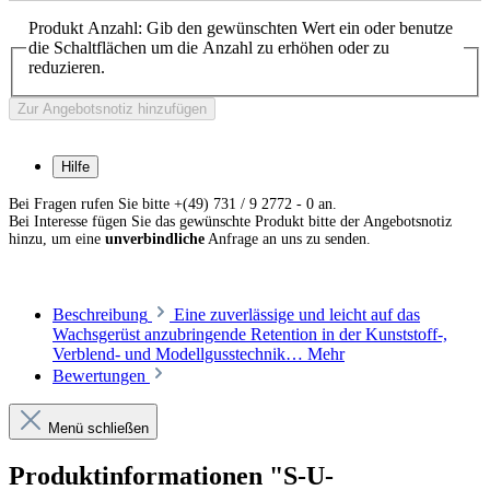
Produkt Anzahl: Gib den gewünschten Wert ein oder benutze
die Schaltflächen um die Anzahl zu erhöhen oder zu
Menge
reduzieren.
Zur Angebotsnotiz hinzufügen
S-U-RETENTIONSPERLEN ohne Kleber, 0,6 mm
Art. Nr. 80503019
Hilfe
Bei Fragen rufen Sie bitte +(49) 731 / 9 2772 - 0 an.
Bei Interesse fügen Sie das gewünschte Produkt bitte der Angebotsnotiz
Menge
hinzu, um eine
unverbindliche
Anfrage an uns zu senden.
S-U-RETENTIONSPERLEN ohne Kleber, 0,8 mm
Beschreibung
Eine zuverlässige und leicht auf das
Art. Nr. 80505019
Wachsgerüst anzubringende Retention in der Kunststoff-,
Verblend- und Modellgusstechnik…
Mehr
Bewertungen
Menge
Menü schließen
S-U-RETENTIONSPERLEN-KLEBER ohne Perlen
Produktinformationen "S-U-
Art. Nr. 80501019