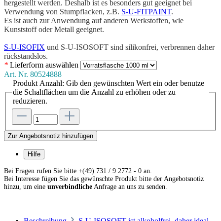
hergestellt werden. Deshalb ist es besonders gut geeignet bei
Verwendung von Stumpflacken, z.B.
S-U-FITPAINT
.
Es ist auch zur Anwendung auf anderen Werkstoffen, wie
Kunststoff oder Metall geeignet.
S-U-ISOFIX
und S-U-ISOSOFT sind silikonfrei, verbrennen daher
rückstandslos.
*
Lieferform
auswählen
Art. Nr.
80524888
Produkt Anzahl: Gib den gewünschten Wert ein oder benutze
die Schaltflächen um die Anzahl zu erhöhen oder zu
reduzieren.
Zur Angebotsnotiz hinzufügen
Hilfe
Bei Fragen rufen Sie bitte +(49) 731 / 9 2772 - 0 an.
Bei Interesse fügen Sie das gewünschte Produkt bitte der Angebotsnotiz
hinzu, um eine
unverbindliche
Anfrage an uns zu senden.
Beschreibung
S-U-ISOSOFT ist alkoholfrei, daher ideal