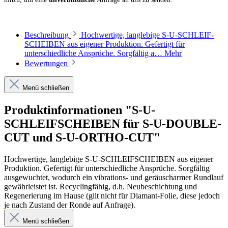
Schleifscheibe Diamant Classic ∅ 300 mm fein
Beschreibung
Hochwertige, langlebige S-U-SCHLEIF­
Art. Nr. 9750751701
SCHEIBEN aus eigener Produktion. Gefertigt für
unterschied­liche Ansprüche. Sorgfältig a…
Mehr
Bewertungen
Menge
Menü schließen
Produktinformationen "S-U-
Schleifscheibe Diamant Premium ∅ 300 mm grob
Art. Nr. 9750759701
SCHLEIFSCHEIBEN für S-U-DOUBLE-
CUT und S-U-ORTHO-CUT"
Menge
Hochwertige, langlebige S-U-SCHLEIF­SCHEIBEN aus eigener
Produktion. Gefertigt für unterschied­liche Ansprüche. Sorgfältig
ausgewuchtet, wodurch ein vibrations- und geräuscharmer Rundlauf
Schleifscheibe Diamant Premium ∅ 300 mm fein
gewährleistet ist. Recycling­fähig, d.h. Neubeschichtung und
Art. Nr. 9750785701
Regenerierung im Hause (gilt nicht für Diamant-Folie, diese jedoch
je nach Zustand der Ronde auf Anfrage).
Menü schließen
Menge