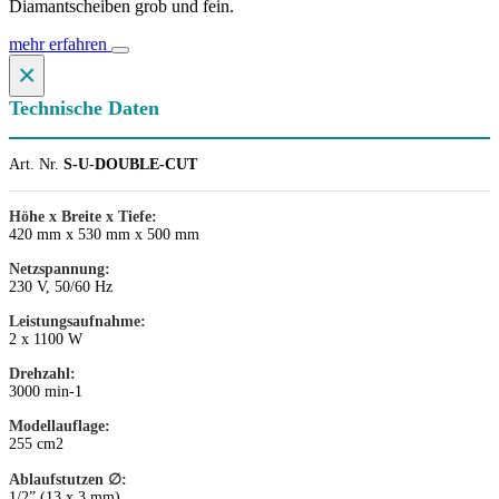
Diamantscheiben grob und fein.
mehr erfahren
×
Technische Daten
Art. Nr.
S-U-DOUBLE-CUT
Höhe x Breite x Tiefe:
420 mm x 530 mm x 500 mm
Netzspannung:
230 V, 50/60 Hz
Leistungsaufnahme:
2 x 1100 W
Drehzahl:
3000 min-1
Modellauflage:
255 cm2
Ablaufstutzen ∅:
1/2” (13 x 3 mm)