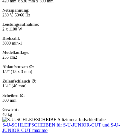
420 mm x 530 mm x 500 mm
Netzspannung:
230 V, 50/60 Hz
Leistungsaufnahme:
2 x 1100 W
Drehzahl:
3000 min-1
Modellauflage:
255 cm2
Ablaufstutzen ∅:
1/2” (13 x 3 mm)
Zulaufschlauch ∅:
1 ¼” (40 mm)
Scheiben ∅:
300 mm
Gewicht:
48 kg
S-U-SCHLEIFSCHEIBEN für S-U-JUNIOR-CUT und S-U-
JUNIOR-CUT maximo