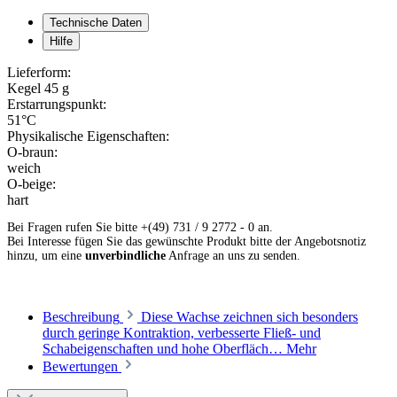
Technische Daten
Hilfe
Lieferform:
Kegel 45 g
Erstarrungspunkt:
51°C
Physikalische Eigenschaften:
O-braun:
weich
O-beige:
hart
Bei Fragen rufen Sie bitte +(49) 731 / 9 2772 - 0 an.
Bei Interesse fügen Sie das gewünschte Produkt bitte der Angebotsnotiz
hinzu, um eine
unverbindliche
Anfrage an uns zu senden.
Beschreibung
Diese Wachse zeichnen sich besonders
durch geringe Kontraktion, verbesserte Fließ- und
Schabeigenschaften und hohe Oberfläch…
Mehr
Bewertungen