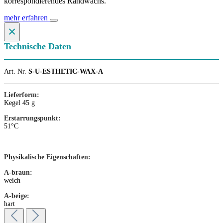
korrespondierendes Randwachs.
mehr erfahren
×
Technische Daten
Art. Nr.
S-U-ESTHETIC-WAX-A
Lieferform:
Kegel 45 g
Erstarrungspunkt:
51°C
Physikalische Eigenschaften:
A-braun:
weich
A-beige:
hart